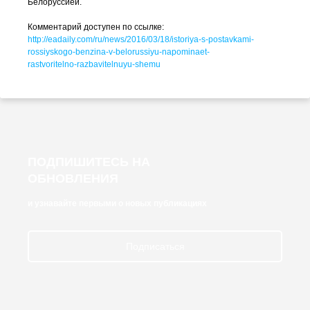
Белоруссией.
Комментарий доступен по ссылке:
http://eadaily.com/ru/news/2016/03/18/istoriya-s-postavkami-
rossiyskogo-benzina-v-belorussiyu-napominaet-
rastvoritelno-razbavitelnuyu-shemu
ПОДПИШИТЕСЬ НА
ОБНОВЛЕНИЯ
и узнавайте первыми о новых публикациях
Подписаться