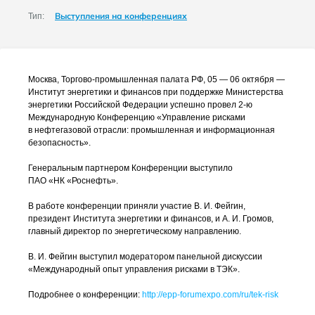
Выступления на конференциях
Тип:
Москва,
Торгово-промышленная
палата РФ, 05 — 06 октября —
Институт энергетики и финансов при поддержке Министерства
энергетики Российской Федерации успешно провел
2-ю
Международную Конференцию «Управление рисками
в нефтегазовой отрасли: промышленная и информационная
безопасность».
Генеральным партнером Конференции выступило
П
АО «НК «Роснефть»
.
В работе конференции приняли участие
В. И. Фейгин
,
президент Института энергетики и финансов, и
А. И. Громов
,
главный директор по энергетическому направлению.
В. И. Фейгин
выступил модератором панельной дискуссии
«Международный опыт управления рисками в ТЭК».
Подробнее о конференции:
http://
epp-forumexpo
.com/ru/
tek-risk