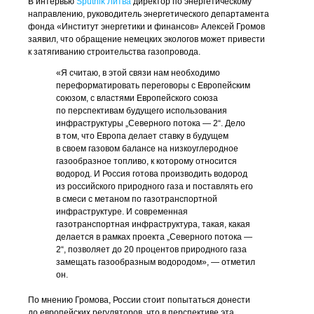
В интервью
Sputnik Литва
директор по энергетическому
направлению, руководитель энергетического департамента
фонда «Институт энергетики и финансов» Алексей Громов
заявил, что обращение немецких экологов может привести
к затягиванию строительства газопровода.
«Я считаю, в этой связи нам необходимо
переформатировать переговоры с Европейским
союзом, с властями Европейского союза
по перспективам будущего использования
инфраструктуры „Северного потока — 2“. Дело
в том, что Европа делает ставку в будущем
в своем газовом балансе на низкоуглеродное
газообразное топливо, к которому относится
водород. И Россия готова производить водород
из российского природного газа и поставлять его
в смеси с метаном по газотранспортной
инфраструктуре. И современная
газотранспортная инфраструктура, такая, какая
делается в рамках проекта „Северного потока —
2“, позволяет до 20 процентов природного газа
замещать газообразным водородом», — отметил
он.
По мнению Громова, России стоит попытаться донести
до европейских регуляторов, что в перспективе эта