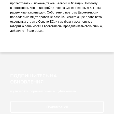
протестовать и, похоже, также Бельгии и Франции. Поэтому
вероятность, что план пройдет через Совет Европы я бы пока
расценивал как низкую». Собственно поэтому Еврокомиссия
параллельно ищет правовые лазейки, избегающие права вето
отдельных стран в Совете ЕС, и сам факт таких поисков
говорит о решимости Еврокомиссии продавливать свою линию,
добавляет Белогорьев.
ПОДПИШИТЕСЬ НА
ОБНОВЛЕНИЯ
и узнавайте первыми о новых публикациях
Подписаться