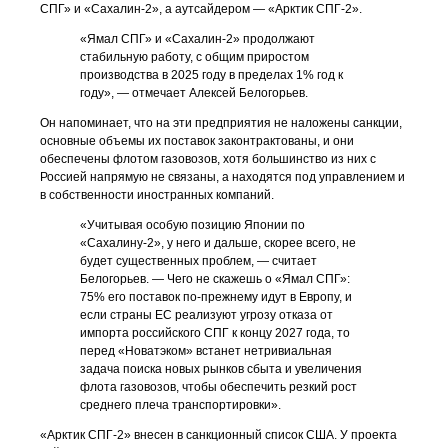
СПГ» и «Сахалин-2», а аутсайдером — «Арктик СПГ-2».
«Ямал СПГ» и «Сахалин-2» продолжают
стабильную работу, c общим приростом
производства в 2025 году в пределах 1% год к
году», — отмечает Алексей Белогорьев.
Он напоминает, что на эти предприятия не наложены санкции,
основные объемы их поставок законтрактованы, и они
обеспечены флотом газовозов, хотя большинство из них с
Россией напрямую не связаны, а находятся под управлением и
в собственности иностранных компаний.
«Учитывая особую позицию Японии по
«Сахалину-2», у него и дальше, скорее всего, не
будет существенных проблем, — считает
Белогорьев. — Чего не скажешь о «Ямал СПГ»:
75% его поставок по-прежнему идут в Европу, и
если страны ЕС реализуют угрозу отказа от
импорта российского СПГ к концу 2027 года, то
перед «Новатэком» встанет нетривиальная
задача поиска новых рынков сбыта и увеличения
флота газовозов, чтобы обеспечить резкий рост
среднего плеча транспортировки».
«Арктик СПГ-2» внесен в санкционный список США. У проекта