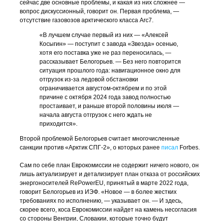
сейчас две основные проблемы, и какая из них сложнее —
вопрос дискуссионный, говорит он. Первая проблема, —
отсутствие газовозов арктического класса Arc7.
«В лучшем случае первый из них — «Алексей
Косыгин» — поступит с завода «Звезда» осенью,
хотя его поставка уже не раз переносилась, —
рассказывает Белогорьев. — Без него повторится
ситуация прошлого года: навигационное окно для
отгрузок из-за ледовой обстановки
ограничивается августом-октябрем и по этой
причине с октября 2024 года завод полностью
простаивает, и раньше второй половины июля —
начала августа отгрузок с него ждать не
приходится».
Второй проблемой Белогорьев считает многочисленные
санкции против «Арктик СПГ-2», о которых ранее
писал
Forbes.
Сам по себе план Еврокомиссии не содержит ничего нового, он
лишь актуализирует и детализирует план отказа от российских
энергоносителей RePowerEU, принятый в марте 2022 года,
говорит Белогорьев из ИЭФ. «Новое — в более жестких
требованиях по исполнению, — указывает он. — И здесь,
скорее всего, коса Еврокомиссии найдет на камень несогласия
со стороны Венгрии, Словакии, которые точно будут