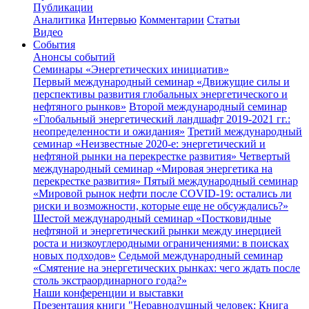
Публикации
Аналитика
Интервью
Комментарии
Статьи
Видео
События
Анонсы событий
Семинары «Энергетических инициатив»
Первый международный семинар «Движущие силы и
перспективы развития глобальных энергетического и
нефтяного рынков»
Второй международный семинар
«Глобальный энергетический ландшафт 2019-2021 гг.:
неопределенности и ожидания»
Третий международный
семинар «Неизвестные 2020-е: энергетический и
нефтяной рынки на перекрестке развития»
Четвертый
международный семинар «Мировая энергетика на
перекрестке развития»
Пятый международный семинар
«Мировой рынок нефти после COVID-19: остались ли
риски и возможности, которые еще не обсуждались?»
Шестой международный семинар «Постковидные
нефтяной и энергетический рынки между инерцией
роста и низкоуглеродными ограничениями: в поисках
новых подходов»
Седьмой международный семинар
«Смятение на энергетических рынках: чего ждать после
столь экстраординарного года?»
Наши конференции и выставки
Презентация книги "Неравнодушный человек: Книга