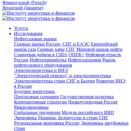
Французский (French)
Японский (Japanese)
Услуги
Исследования
Нефтегазовые рынки
Газовые рынки России, СНГ и ЕАЭС
Европейский
рынок газа
Газовые хабы
СПГ
Мировой рынок нефти
Сланцевая добыча в США
ОПЕК+
Нефтяная отрасль
России
Нефтепереработка
Нефтегазохимия
Рынок
нефтегазового оборудования
Электроэнергетика и ВИЭ
"Энергетический переход" и электроэнергетика
Электроэнергетика стран СНГ и Балтии
Развитие ВИЭ
в России
Будущее энергетики
Прогнозные сценарии
Государственная политика
Корпоративные стратегии
Низкоуглеродная Россия
Макроэкономика
Глобальные тенденции
Модель российского ВВП
Экономика Украины, Белоруссии и стран СНГ
Региональная экономика России
Экономика зарубежных
стран