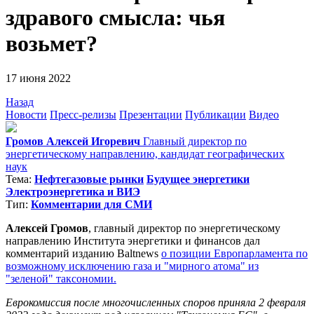
здравого смысла: чья
возьмет?
17 июня 2022
Назад
Новости
Пресс-релизы
Презентации
Публикации
Видео
Громов Алексей Игоревич
Главный директор по
энергетическому направлению, кандидат географических
наук
Тема:
Нефтегазовые рынки
Будущее энергетики
Электроэнергетика и ВИЭ
Тип:
Комментарии для СМИ
Алексей Громов
, главный директор по энергетическому
направлению Института энергетики и финансов дал
комментарий изданию Baltnews
о позиции Европарламента по
возможному исключению газа и "мирного атома" из
"зеленой" таксономии.
Еврокомиссия после многочисленных споров приняла 2 февраля