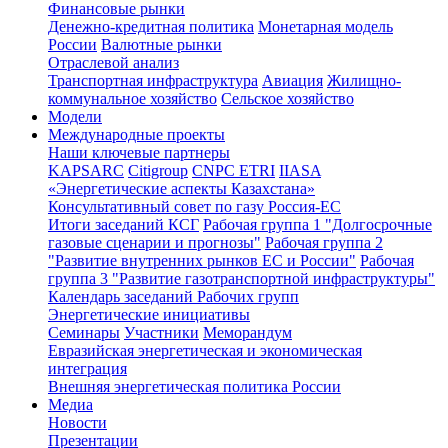
Финансовые рынки
Денежно-кредитная политика
Монетарная модель
России
Валютные рынки
Отраслевой анализ
Транспортная инфраструктура
Авиация
Жилищно-
коммунальное хозяйство
Сельское хозяйство
Модели
Международные проекты
Наши ключевые партнеры
KAPSARC
Citigroup
CNPC ETRI
IIASA
«Энергетические аспекты Казахстана»
Консультативный совет по газу Россия-ЕС
Итоги заседаний КСГ
Рабочая группа 1 "Долгосрочные
газовые сценарии и прогнозы"
Рабочая группа 2
"Развитие внутренних рынков ЕС и России"
Рабочая
группа 3 "Развитие газотранспортной инфраструктуры"
Календарь заседаний Рабочих групп
Энергетические инициативы
Семинары
Участники
Меморандум
Евразийская энергетическая и экономическая
интеграция
Внешняя энергетическая политика России
Медиа
Новости
Презентации