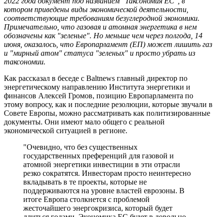
2022 года документ под названием "Таксономия ЕС", в
котором приведены виды экономической деятельности,
соответствующие требованиям безуглеродной экономики.
Примечательно, что газовая и атомная энергетика в нем
обозначены как "зеленые". Но меньше чем через полгода, 14
июня, оказалось, что Европарламент (ЕП) может лишить газ
и "мирный атом" статуса "зеленых" и просто убрать из
таксономии.
Как рассказал в беседе с Baltnews главный директор по
энергетическому направлению Института энергетики и
финансов Алексей Громов, позицию Европарламента по
этому вопросу, как и последние резолюции, которые звучали в
Совете Европы, можно рассматривать как политизированные
документы. Они имеют мало общего с реальной
экономической ситуацией в регионе.
"Очевидно, что без существенных
государственных преференций для газовой и
атомной энергетики инвестиции в эти отрасли
резко сократятся. Инвесторам просто неинтересно
вкладывать в те проекты, которые не
поддерживаются на уровне властей еврозоны. В
итоге Европа столкнется с проблемой
жесточайшего энергокризиса, который будет
длиться годами. Экономика ЕС будет в довольно