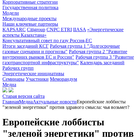
Корпоративные стратегии
Государственная политика
Модели
Международные проекты
Наши ключевые партнеры
KAPSARC
Citigroup
CNPC ETRI
IIASA
«Энергетические
аспекты Казахстана»
Консультативный совет по газу Россия-ЕС
Итоги заседаний КСГ
Рабочая группа 1 "Долгосрочные
газовые сценарии и прогнозы"
Рабочая группа 2 "Развитие
внутренних рынков ЕС и России"
Рабочая группа 3 "Развитие
газотранспортной инфраструктуры"
Календарь заседаний
Рабочих групп
Энергетические инициативы
Семинары
Участники
Меморандум
Медиа
Старая версия сайта
Главная
Медиа
Актуальные новости
Европейские лоббисты
"зеленой энергетики" против здравого смысла: чья возьмет?
Европейские лоббисты
"зеленой энергетики" против