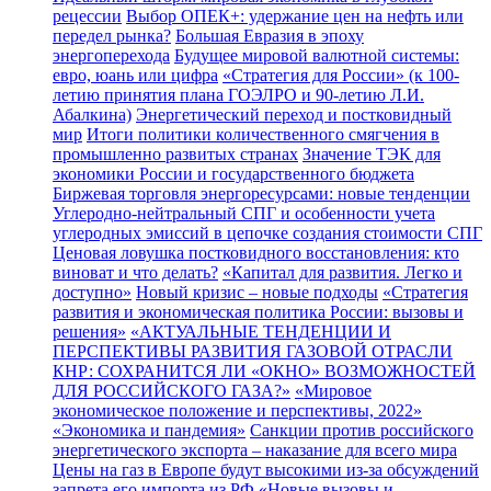
рецессии
Выбор ОПЕК+: удержание цен на нефть или
передел рынка?
Большая Евразия в эпоху
энергоперехода
Будущее мировой валютной системы:
евро, юань или цифра
«Стратегия для России» (к 100-
летию принятия плана ГОЭЛРО и 90-летию Л.И.
Абалкина)
Энергетический переход и постковидный
мир
Итоги политики количественного смягчения в
промышленно развитых странах
Значение ТЭК для
экономики России и государственного бюджета
Биржевая торговля энергоресурсами: новые тенденции
Углеродно-нейтральный СПГ и особенности учета
углеродных эмиссий в цепочке создания стоимости СПГ
Ценовая ловушка постковидного восстановления: кто
виноват и что делать?
«Капитал для развития. Легко и
доступно»
Новый кризис – новые подходы
«Стратегия
развития и экономическая политика России: вызовы и
решения»
«АКТУАЛЬНЫЕ ТЕНДЕНЦИИ И
ПЕРСПЕКТИВЫ РАЗВИТИЯ ГАЗОВОЙ ОТРАСЛИ
КНР: СОХРАНИТСЯ ЛИ «ОКНО» ВОЗМОЖНОСТЕЙ
ДЛЯ РОССИЙСКОГО ГАЗА?»
«Мировое
экономическое положение и перспективы, 2022»
«Экономика и пандемия»
Санкции против российского
энергетического экспорта – наказание для всего мира
Цены на газ в Европе будут высокими из-за обсуждений
запрета его импорта из РФ
«Новые вызовы и