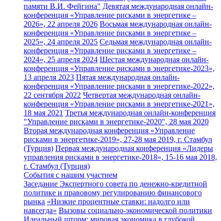
памяти В.И. Фейгина"
Девятая международная онлайн-
конференция «Управление рисками в энергетике –
2026», 22 апреля 2026
Восьмая международная онлайн-
конференция «Управление рисками в энергетике –
2025», 24 апреля 2025
Седьмая международная онлайн-
конференция «Управление рисками в энергетике –
2024», 25 апреля 2024
Шестая международная онлайн-
конференция «Управление рисками в энергетике-2023»,
13 апреля 2023
Пятая международная онлайн-
конференция «Управление рисками в энергетике-2022»,
22 сентября 2022
Четвертая международная онлайн-
конференция «Управление рисками в энергетике-2021»,
18 мая 2021
Третья международная онлайн-конференция
"Управление рисками в энергетике-2020", 28 мая 2020
Вторая международная конференция «Управление
рисками в энергетике-2019», 27-28 мая 2019, г. Стамбул
(Турция)
Первая международная конференция «Лидеры
управления рисками в энергетике-2018», 15-16 мая 2018,
г. Стамбул (Турция)
События с нашим участием
Заседание Экспертного совета по денежно-кредитной
политике и правовому регулированию финансового
рынка
«Низкие процентные ставки: надолго или
навсегда»
Вызовы социально-экономической политики
Идеальный шторм: мировая экономика в глубокой