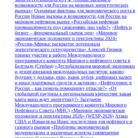
возможности для России на мировых энергетических
рынках»
Основные факторы для экономического роста в
России
Новые вызовы и возможности для России на
мировом нефтяном рынке
«Российская нефтяная
промышленность под санкциями: quo vadis?»
«Нефть и
бизнес – феноменальный скачок цен»
«Мировое
экономическое положение и перспективы 2024»
«Россия-Африка: раскрытие потенциала
энергетического сотрудничества»
Алексей Громов
принял участие в работе Международного
программного комитета Мирового нефтяного совета в
Белграде (Сербия)
«Деглобализация мировой экономики
и дезорганизация международных расчётов: каково
будущее у доллара, евро, юаня, рубля, цифровых валют
и иных платёжных средств и активов»
«Нефтесервис в
России – как помочь помощнику отрасли?»
«От
глобальной паутины к региональным крепостям: какая
карта мира ждет энергетику?»
Заседание
Международного программного комитета Мирового
Нефтяного Совета (МНС)
«Мировое экономическое
положение и перспективы 2026» (WESP-2026)
Атаки
США и Израиля на Иран: последствия для нефтяного и
газового рынков
«Проблемы экономической
модернизации и различные аспекты совмещения