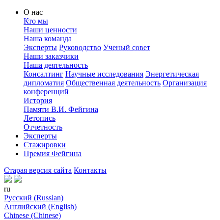
О нас
Кто мы
Наши ценности
Наша команда
Эксперты
Руководство
Ученый совет
Наши заказчики
Наша деятельность
Консалтинг
Научные исследования
Энергетическая
дипломатия
Общественная деятельность
Организация
конференций
История
Памяти В.И. Фейгина
Летопись
Отчетность
Эксперты
Стажировки
Премия Фейгина
Старая версия сайта
Контакты
ru
Русский (Russian)
Английский (English)
Chinese (Chinese)