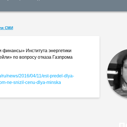
ля СМИ
и финансы» Института энергетики
ейли» по вопросу отказа Газпрома
m/ru/news/2016/04/11/est-predel-dlya-
om-ne-snizil-
cenu-dlya-minska
П