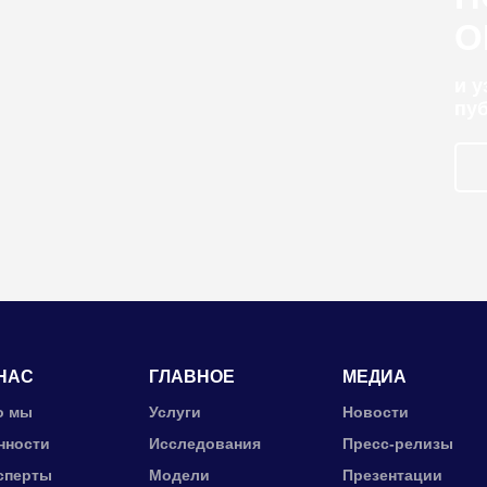
О
и 
пу
НАС
ГЛАВНОЕ
МЕДИА
о мы
Услуги
Новости
нности
Исследования
Пресс-релизы
сперты
Модели
Презентации