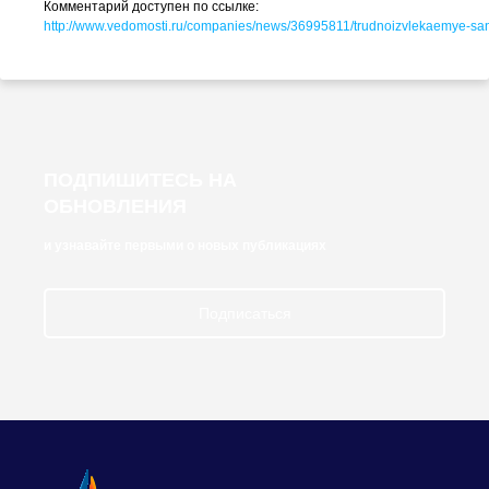
Комментарий доступен по ссылке:
http://www.vedomosti.ru/companies/news/36995811/
trudnoizvlekaemye-san
ПОДПИШИТЕСЬ НА
ОБНОВЛЕНИЯ
и узнавайте первыми о новых публикациях
Подписаться