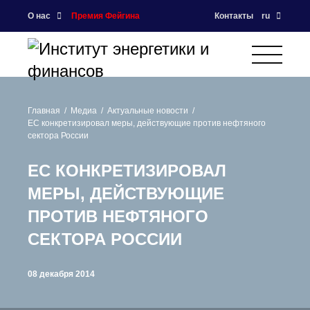
О нас
Премия Фейгина
Контакты
ru
Главная
Медиа
Актуальные новости
ЕС конкретизировал меры, действующие против нефтяного
сектора России
ЕС КОНКРЕТИЗИРОВАЛ
МЕРЫ, ДЕЙСТВУЮЩИЕ
ПРОТИВ НЕФТЯНОГО
СЕКТОРА РОССИИ
08 декабря 2014