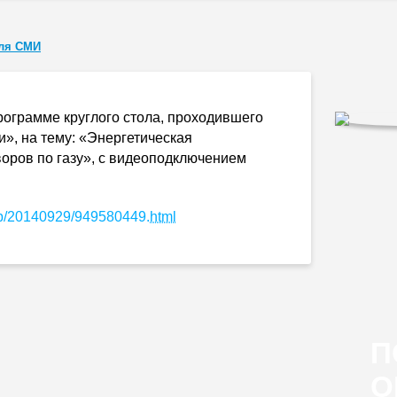
ля СМИ
программе круглого стола, проходившего
», на тему: «Энергетическая
воров по газу», с видеоподключением
club/20140929/949580449.
html
П
О