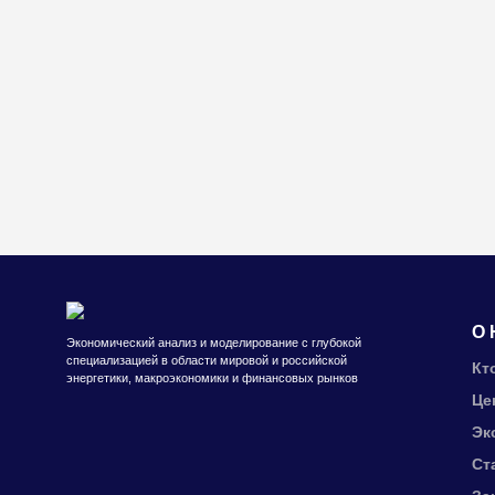
О 
Экономический анализ и моделирование с глубокой
специализацией в области мировой и российской
Кт
энергетики, макроэкономики и финансовых рынков
Це
Эк
Ст