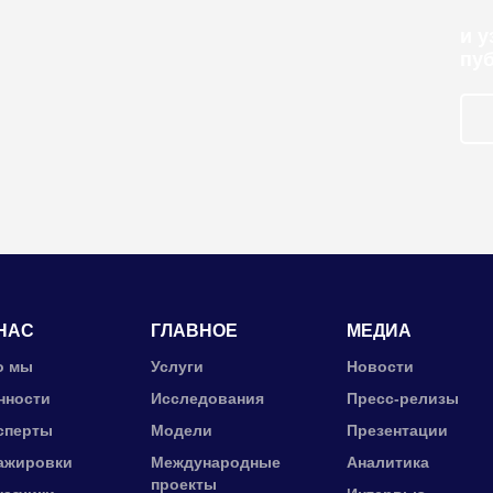
и 
пу
НАС
ГЛАВНОЕ
МЕДИА
о мы
Услуги
Новости
нности
Исследования
Пресс-релизы
сперты
Модели
Презентации
ажировки
Международные
Аналитика
проекты