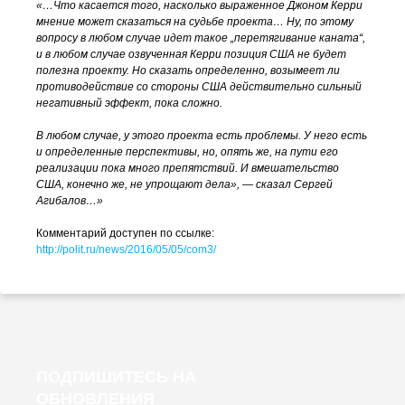
«…Что касается того, насколько выраженное Джоном Керри
мнение может сказаться на судьбе проекта… Ну, по этому
вопросу в любом случае идет такое „перетягивание каната“,
и в любом случае озвученная Керри позиция США не будет
полезна проекту. Но сказать определенно, возымеет ли
противодействие со стороны США действительно сильный
негативный эффект, пока сложно.
В любом случае, у этого проекта есть проблемы. У него есть
и определенные перспективы, но, опять же, на пути его
реализации пока много препятствий. И вмешательство
США, конечно же, не упрощают дела», — сказал Сергей
Агибалов…»
Комментарий доступен по ссылке:
http://polit.ru/news/2016/05/05/com3/
ПОДПИШИТЕСЬ НА
ОБНОВЛЕНИЯ