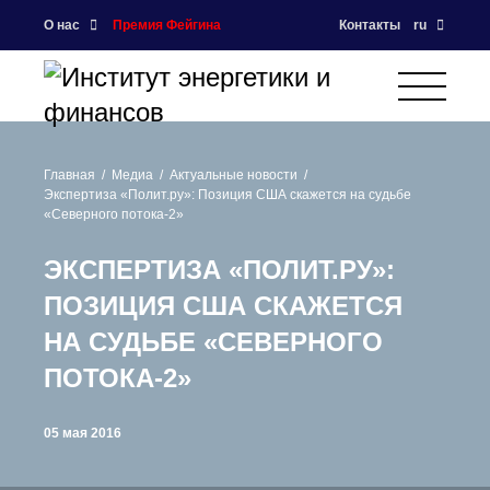
О нас
Премия Фейгина
Контакты
ru
Главная
Медиа
Актуальные новости
Экспертиза «Полит.ру»: Позиция США скажется на судьбе
«Северного потока-2»
ЭКСПЕРТИЗА «ПОЛИТ.РУ»:
ПОЗИЦИЯ США СКАЖЕТСЯ
НА СУДЬБЕ «СЕВЕРНОГО
ПОТОКА-2»
05 мая 2016