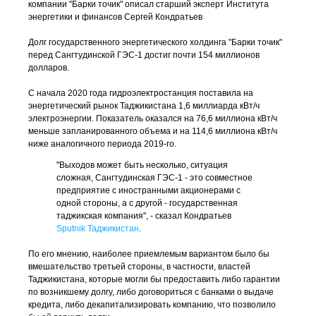
компании "Барки точик" описал старший эксперт Института
энергетики и финансов Сергей Кондратьев
Долг государственного энергетического холдинга "Барки точик"
перед Сангтудинской ГЭС-1 достиг почти 154 миллионов
долларов.
С начала 2020 года гидроэлектростанция поставила на
энергетический рынок Таджикистана 1,6 миллиарда кВт/ч
электроэнергии. Показатель оказался на 76,6 миллиона кВт/ч
меньше запланированного объема и на 114,6 миллиона кВт/ч
ниже аналогичного периода 2019-го.
"Выходов может быть несколько, ситуация
сложная, Сангтудинская ГЭС-1 - это совместное
предприятие с иностранными акционерами с
одной стороны, а с другой - государственная
таджикская компания", - сказал Кондратьев
Sputnik Таджикистан
.
По его мнению, наиболее приемлемым вариантом было бы
вмешательство третьей стороны, в частности, властей
Таджикистана, которые могли бы предоставить либо гарантии
по возникшему долгу, либо договориться с банками о выдаче
кредита, либо декапитализировать компанию, что позволило