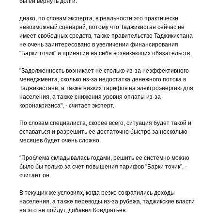
бы ей вернуть долги.
днако, по словам эксперта, в реальности это практически
невозможный сценарий, потому что Таджикистан сейчас не
имеет свободных средств, также правительство Таджикистана
не очень заинтересовано в увеличении финансирования
"Барки точик" и принятии на себя возникающих обязательств.
"Задолженность возникает не столько из-за неэффективного
менеджмента, сколько из-за недостатка денежного потока в
Таджикистане, а также низких тарифов на электроэнергию для
населения, а также снижения уровня оплаты из-за
коронакризиса", - считает эксперт.
По словам специалиста, скорее всего, ситуация будет такой и
оставаться и разрешить ее достаточно быстро за несколько
месяцев будет очень сложно.
"Проблема складывалась годами, решить ее системно можно
было бы только за счет повышения тарифов "Барки точик", -
считает он.
В текущих же условиях, когда резко сократились доходы
населения, а также переводы из-за рубежа, таджикские власти
на это не пойдут, добавил Кондратьев.