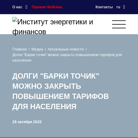
О нас
Премия Фейгина
Контакты
ru
Главная
Медиа
Актуальные новости
Долги "Барки точик" можно закрыть повышением тарифов для
населения
ДОЛГИ "БАРКИ ТОЧИК"
МОЖНО ЗАКРЫТЬ
ПОВЫШЕНИЕМ ТАРИФОВ
ДЛЯ НАСЕЛЕНИЯ
28 октября 2020