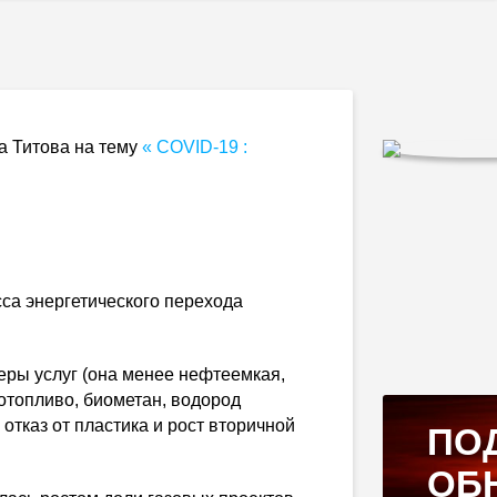
а Титова на тему
«
COVID-19
:
сса энергетического перехода
еры услуг (она менее нефтеемкая,
отопливо, биометан, водород
отказ от пластика и рост вторичной
ПО
ОБ