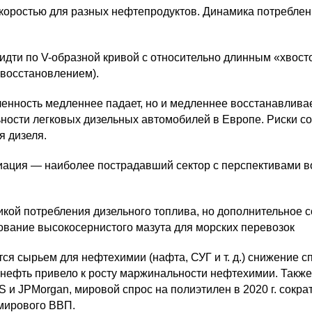
скоростью для разных нефтепродуктов. Динамика потреблен
 идти по
V-образной
кривой с относительно длинным «хвост
 восстановлением).
нность медленнее падает, но и медленнее восстанавлива
ьности легковых дизельных автомобилей в Европе. Риски с
я дизеля.
иация — наиболее пострадавший сектор с перспективами в
икой потребления дизельного топлива, но дополнительное 
ование высокосернистого мазута для морских перевозок
тся сырьем для нефтехимии (нафта, СУГ
и т. д.
) снижение с
а нефть привело к росту маржинальности нефтехимии. Такж
S и JPMorgan, мировой спрос на полиэтилен в 2020 г. сократ
мирового ВВП.