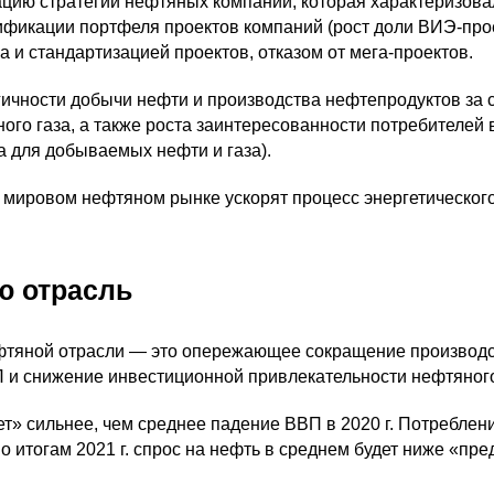
ию стратегий нефтяных компаний, которая характеризовал
ификации портфеля проектов компаний (рост доли
ВИЭ-про
ка и стандартизацией проектов, отказом от
мега-проектов
.
гичности добычи нефти и производства нефтепродуктов за
ного газа, а также роста заинтересованности потребителей
а для добываемых нефти и газа).
а мировом нефтяном рынке ускорят процесс энергетического
ю отрасль
фтяной отрасли — это опережающее сокращение производс
 и снижение инвестиционной привлекательности нефтяного
т» сильнее, чем среднее падение ВВП в 2020 г. Потреблени
итогам 2021 г. спрос на нефть в среднем будет ниже «предк