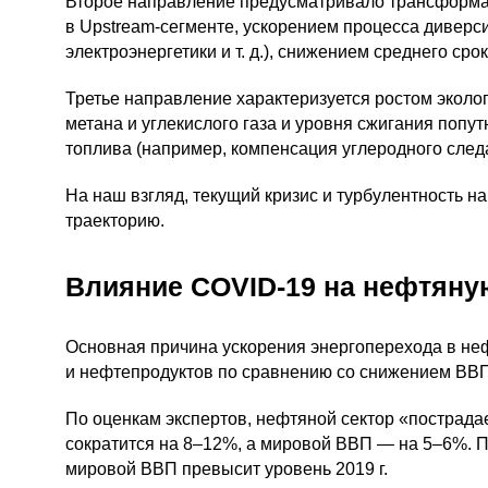
Второе направление предусматривало трансформац
в
Upstream-сегменте
, ускорением процесса диверс
электроэнергетики
и т. д.
), снижением среднего сро
Третье направление характеризуется ростом эколо
метана и углекислого газа и уровня сжигания попут
топлива (например, компенсация углеродного след
На наш взгляд, текущий кризис и турбулентность н
траекторию.
Влияние
COVID-19
на нефтяну
Основная причина ускорения энергоперехода в не
и нефтепродуктов по сравнению со снижением ВВП
По оценкам экспертов, нефтяной сектор «пострадае
сократится на 8–12%, а мировой ВВП — на 5–6%. По 
мировой ВВП превысит уровень 2019 г.