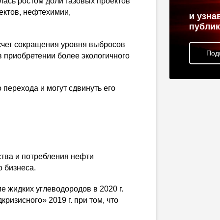
ась ростом доли газовых проектов
ектов
, нефтехимии,
и узна
публи
 счет сокращения уровня выбросов
Под
 в приобретении более экологичного
 перехода и могут сдвинуть его
тва и потребления нефти
 бизнеса.
е жидких углеводородов в 2020 г.
ризисного» 2019 г. при том, что