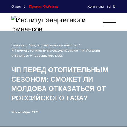
О нас
Премия Фейгина
Контакты
ru
Главная
Медиа
Актуальные новости
ЧП перед отопительным сезоном: сможет ли Молдова
отказаться от российского газа?
ЧП ПЕРЕД ОТОПИТЕЛЬНЫМ
СЕЗОНОМ: СМОЖЕТ ЛИ
МОЛДОВА ОТКАЗАТЬСЯ ОТ
РОССИЙСКОГО ГАЗА?
26 октября 2021