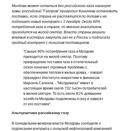
Молдова может остаться без российского газа накануне
зимы: российский "Газпром" пригрозил Кишиневу остановить
поставки, если страна не расплатится по долгам и не
подпишет новый контракт с 1 декабря. Около 60%
потребления газа в стране, по мнению аналитиков,
приходится на жилой сектор. Власти страны решили
впервые в истории закупить газ не у России и подписали
пробный контракт с польским поставщиком.
"Свыше 60% потребления газа в Молдове
приходится на жилой сектор. Поэтому
прекращение поставок газа в отопительный
сезон означает огромные проблемы с
обеспечением теплом в жилых домах, - говорит
президент Института энергетики и финансов
Марсель Салихов. - "Молдовагаз" имеет в
настоящее время около 732 тысяч потребителей
в жилом секторе. То есть около 81% домашних
хозяйств Молдовы подключены к газу и зависят
от его поставок".
Альтернатива российскому газу
В понедельник вечером власти Молдовы сообщили о
подписании контракта с польской нефтегазовой компанией