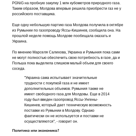
PGNiG на пробную закупку 1 млн кубометров природного газа.
Таким образом, Молдова впервые решила приобрести газ не у
российского поставщика.
Еще одну небольшую партию газа Молдова получила в октябре
из Румынии по газопроводу Яссы-Кишинев, сообщила она. На
прошлой неделе помощь Молдове пообещала оказать и
Украина.
По мнению Марселя Салихова, Украина и Румыния пока сами
не могут полностью обеспечить свою потребность в газе, да и
Польша пока выделила слишком малый объем для своего
соседа.
"Украина сама испытывает значительные
трудности с покупкой газа и не имеет
дополнительных объемов. Румыния также не
имеет свободного газа для Молдовы. Еще в 2014
году был введен газопровод Яссы-Унгены-
Кишинев, который дает техническую возможность
поставки из Румынии в Молдову. Однако
фактически он не используется и поставки не
осуществляются", - говорит он.
Политика или экономика?