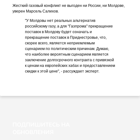
Жесткий газовый конфликт не выгоден ни России, ни Молдове,
уверен Марсель Салихов.
"У Молдовы нет реальных альтернатив
российскому газу, а для "Газпрома" прекращение
поставок в Молдову будет означать и
прекращение поставок в Приднестровье, что,
скорее всего, является неприемлемым
сценарием по политическим причинам. Думаю,
что наиболее вероятным сценарием является
заключение долгосрочного контракта с привязкой
к ценам на европейских хабах и предоставлением
скидки к этой цене", - рассуждает эксперт.
ПОДПИШИТЕСЬ НА
ОБНОВЛЕНИЯ