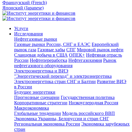
Французский (French)
Японский (Japanese)
Услуги
Исследования
Нефтегазовые рынки
Газовые рынки России, СНГ и ЕАЭС
Европейский
рынок газа
Газовые хабы
СПГ
Мировой рынок нефти
Сланцевая добыча в США
ОПЕК+
Нефтяная отрасль
России
Нефтепереработка
Нефтегазохимия
Рынок
нефтегазового оборудования
Электроэнергетика и ВИЭ
"Энергетический переход" и электроэнергетика
Электроэнергетика стран СНГ и Балтии
Развитие ВИЭ
в России
Будущее энергетики
Прогнозные сценарии
Государственная политика
Корпоративные стратегии
Низкоуглеродная Россия
Макроэкономика
Глобальные тенденции
Модель российского ВВП
Экономика Украины, Белоруссии и стран СНГ
Региональная экономика России
Экономика зарубежных
стран