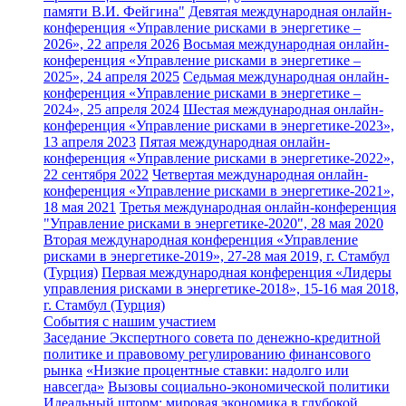
памяти В.И. Фейгина"
Девятая международная онлайн-
конференция «Управление рисками в энергетике –
2026», 22 апреля 2026
Восьмая международная онлайн-
конференция «Управление рисками в энергетике –
2025», 24 апреля 2025
Седьмая международная онлайн-
конференция «Управление рисками в энергетике –
2024», 25 апреля 2024
Шестая международная онлайн-
конференция «Управление рисками в энергетике-2023»,
13 апреля 2023
Пятая международная онлайн-
конференция «Управление рисками в энергетике-2022»,
22 сентября 2022
Четвертая международная онлайн-
конференция «Управление рисками в энергетике-2021»,
18 мая 2021
Третья международная онлайн-конференция
"Управление рисками в энергетике-2020", 28 мая 2020
Вторая международная конференция «Управление
рисками в энергетике-2019», 27-28 мая 2019, г. Стамбул
(Турция)
Первая международная конференция «Лидеры
управления рисками в энергетике-2018», 15-16 мая 2018,
г. Стамбул (Турция)
События с нашим участием
Заседание Экспертного совета по денежно-кредитной
политике и правовому регулированию финансового
рынка
«Низкие процентные ставки: надолго или
навсегда»
Вызовы социально-экономической политики
Идеальный шторм: мировая экономика в глубокой