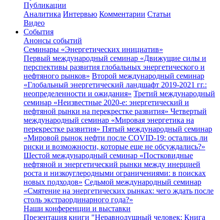
Публикации
Аналитика
Интервью
Комментарии
Статьи
Видео
События
Анонсы событий
Семинары «Энергетических инициатив»
Первый международный семинар «Движущие силы и
перспективы развития глобальных энергетического и
нефтяного рынков»
Второй международный семинар
«Глобальный энергетический ландшафт 2019-2021 гг.:
неопределенности и ожидания»
Третий международный
семинар «Неизвестные 2020-е: энергетический и
нефтяной рынки на перекрестке развития»
Четвертый
международный семинар «Мировая энергетика на
перекрестке развития»
Пятый международный семинар
«Мировой рынок нефти после COVID-19: остались ли
риски и возможности, которые еще не обсуждались?»
Шестой международный семинар «Постковидные
нефтяной и энергетический рынки между инерцией
роста и низкоуглеродными ограничениями: в поисках
новых подходов»
Седьмой международный семинар
«Смятение на энергетических рынках: чего ждать после
столь экстраординарного года?»
Наши конференции и выставки
Презентация книги "Неравнодушный человек: Книга