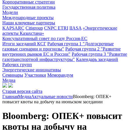
Корпоративные стратегии
Государственная политика
Модели
Международные проекты
Наши ключевые партнеры
KAPSARC
Citigroup
CNPC ETRI
IIASA
«Энергетические
аспекты Казахстана»
Консультативный совет по газу Россия-ЕС
Итоги заседаний КСГ
Рабочая группа 1 "Долгосрочные
газовые сценарии и прогнозы"
Рабочая группа 2 "Развитие
внутренних рынков ЕС и России"
Рабочая группа 3 "Развитие
газотранспортной инфраструктуры"
Календарь заседаний
Рабочих групп
Энергетические инициативы
Семинары
Участники
Меморандум
Медиа
Старая версия сайта
Главная
Медиа
Актуальные новости
Bloomberg: ОПЕК+
повысит квоты на добычу на июньском заседании
Bloomberg: ОПЕК+ повысит
квоты на добычу на