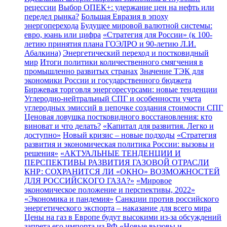
рецессии
Выбор ОПЕК+: удержание цен на нефть или
передел рынка?
Большая Евразия в эпоху
энергоперехода
Будущее мировой валютной системы:
евро, юань или цифра
«Стратегия для России» (к 100-
летию принятия плана ГОЭЛРО и 90-летию Л.И.
Абалкина)
Энергетический переход и постковидный
мир
Итоги политики количественного смягчения в
промышленно развитых странах
Значение ТЭК для
экономики России и государственного бюджета
Биржевая торговля энергоресурсами: новые тенденции
Углеродно-нейтральный СПГ и особенности учета
углеродных эмиссий в цепочке создания стоимости СПГ
Ценовая ловушка постковидного восстановления: кто
виноват и что делать?
«Капитал для развития. Легко и
доступно»
Новый кризис – новые подходы
«Стратегия
развития и экономическая политика России: вызовы и
решения»
«АКТУАЛЬНЫЕ ТЕНДЕНЦИИ И
ПЕРСПЕКТИВЫ РАЗВИТИЯ ГАЗОВОЙ ОТРАСЛИ
КНР: СОХРАНИТСЯ ЛИ «ОКНО» ВОЗМОЖНОСТЕЙ
ДЛЯ РОССИЙСКОГО ГАЗА?»
«Мировое
экономическое положение и перспективы, 2022»
«Экономика и пандемия»
Санкции против российского
энергетического экспорта – наказание для всего мира
Цены на газ в Европе будут высокими из-за обсуждений
запрета его импорта из РФ
«Новые вызовы и