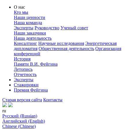
О нас
Кто мы
Наши ценности
Наша команда
Эксперты
Руководство
Ученый совет
Наши заказчики
Наша деятельность
Консалтинг
Научные исследования
Энергетическая
дипломатия
Общественная деятельность
Организация
конференций
История
Памяти В.И. Фейгина
Летопись
Отчетность
Эксперты
Стажировки
Премия Фейгина
Старая версия сайта
Контакты
ru
Русский (Russian)
Английский (English)
Chinese (Chinese)