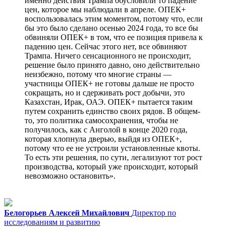
именно действия Трампа обусловили то падение
цен, которое мы наблюдали в апреле. ОПЕК+
воспользовалась этим моментом, потому что, если
бы это было сделано осенью 2024 года, то все бы
обвиняли ОПЕК+ в том, что ее позиция привела к
падению цен. Сейчас этого нет, все обвиняют
Трампа. Ничего сенсационного не происходит,
решение было принято давно, оно действительно
неизбежно, потому что многие страны —
участницы ОПЕК+ не готовы дальше не просто
сокращать, но и сдерживать рост добычи, это
Казахстан, Ирак, ОАЭ. ОПЕК+ пытается таким
путем сохранить единство своих рядов. В общем-
то, это политика самосохранения, чтобы не
получилось, как с Анголой в конце 2020 года,
которая хлопнула дверью, выйдя из ОПЕК+,
потому что ее не устроили установленные квоты.
То есть эти решения, по сути, легализуют тот рост
производства, который уже происходит, который
невозможно остановить».
Белогорьев Алексей Михайлович
Директор по
исследованиям и развитию