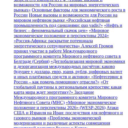
возможности для России на мировых энергетических
рынках»
Основные факторы для экономического роста в
России
Новые вызовы и возможности для России на
мировом нефтяном рынке
«Российская нефтяная
промышленность под санкциями: quo vadis?»
«Нефть и
бизнес – феноменальный скачок цен»
«Мировое
экономическое положение и перспективы 2024»
«Россия-Африка: раскрытие потенциала
энергетического сотрудничества»
Алексей Громов
принял участие в работе Международного
программного комитета Мирового нефтяного совета в
Белграде (Сербия)
«Деглобализация мировой экономики
и дезорганизация международных расчётов: каково
будущее у доллара, евро, юаня, рубля, цифровых валют
и иных платёжных средств и активов»
«Нефтесервис в
России – как помочь помощнику отрасли?»
«От
глобальной паутины к региональным крепостям: какая
карта мира ждет энергетику?»
Заседание
Международного программного комитета Мирового
Нефтяного Совета (МНС)
«Мировое экономическое
положение и перспективы 2026» (WESP-2026)
Атаки
США и Израиля на Иран: последствия для нефтяного и
газового рынков
«Проблемы экономической
модернизации и различные аспекты совмещения