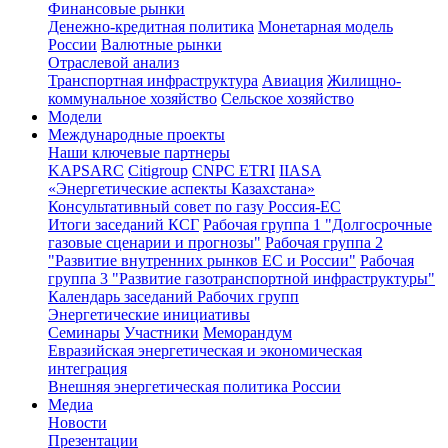
Финансовые рынки
Денежно-кредитная политика
Монетарная модель
России
Валютные рынки
Отраслевой анализ
Транспортная инфраструктура
Авиация
Жилищно-
коммунальное хозяйство
Сельское хозяйство
Модели
Международные проекты
Наши ключевые партнеры
KAPSARC
Citigroup
CNPC ETRI
IIASA
«Энергетические аспекты Казахстана»
Консультативный совет по газу Россия-ЕС
Итоги заседаний КСГ
Рабочая группа 1 "Долгосрочные
газовые сценарии и прогнозы"
Рабочая группа 2
"Развитие внутренних рынков ЕС и России"
Рабочая
группа 3 "Развитие газотранспортной инфраструктуры"
Календарь заседаний Рабочих групп
Энергетические инициативы
Семинары
Участники
Меморандум
Евразийская энергетическая и экономическая
интеграция
Внешняя энергетическая политика России
Медиа
Новости
Презентации