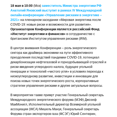
18 мая в 10:00
(Мск)
заместитель Министра энергетики РФ
Анатолий Яновский выступит в рамках IV Международной
онлайн-конференции «Управление рисками в энергетике –
2021»
на пленарном заседании «Мировая энергетика после
COVID-19: новые риски и возможности для развития».
Организатором Конференции является российский Фонд
«Институт энергетики и финансов»
в сотрудничестве с
британским Институтом управления рисками (IRM).
В центре внимания Конференции – роль энергетического
сектора как драйвера экономики на пути эффективного
преодоления последствий пандемии COVID-19, потенциал
декарбонизации нефтегазовой и горнодобывающей отраслей и
риски введения углеродного налога, будущее угольной
генерации и технологий «чистого угля» в условиях перехода к
низкоуглеродному развитию, инвестиции и инновации для
поиска новых точек энергетического роста, корпоративные
стратегии управления рисками и другие актуальные вопросы.
В мероприятии также примут участие Генеральный секретарь
Международного энергетического форума (МЭФ) Джозеф
МакМонигл, Исполнительный директор Всемирной угольной
ассоциации (WCA) Мишель Манук, Генеральный секретарь
Форума стран-экспортеров газа (ФСЭГ) Юрий Сентюрин,