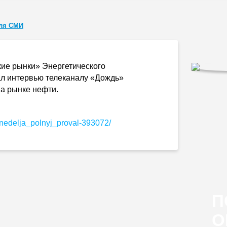
ля СМИ
кие рынки» Энергетического
ал интервью телеканалу «Дождь»
а рынке нефти.
nedelja_polnyj_proval-393072
/
П
О