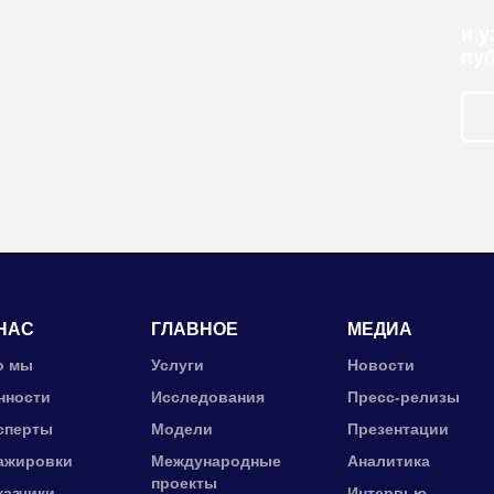
и 
пу
НАС
ГЛАВНОЕ
МЕДИА
о мы
Услуги
Новости
нности
Исследования
Пресс-релизы
сперты
Модели
Презентации
ажировки
Международные
Аналитика
проекты
казчики
Интервью