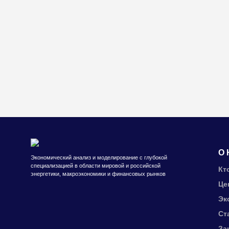
О 
Экономический анализ и моделирование с глубокой
специализацией в области мировой и российской
Кт
энергетики, макроэкономики и финансовых рынков
Це
Эк
Ст
За