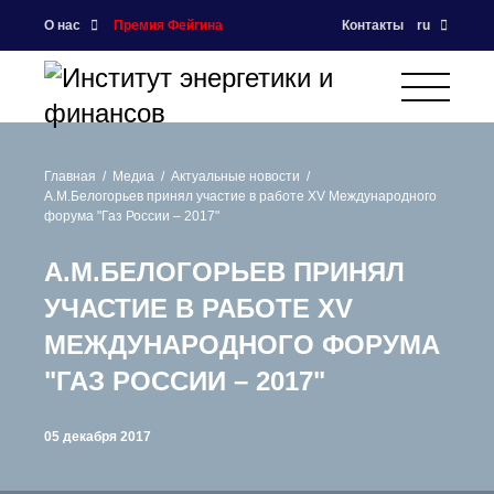
О нас
Премия Фейгина
Контакты
ru
Главная
Медиа
Актуальные новости
А.М.Белогорьев принял участие в работе XV Международного
форума "Газ России – 2017"
А.М.БЕЛОГОРЬЕВ ПРИНЯЛ
УЧАСТИЕ В РАБОТЕ XV
МЕЖДУНАРОДНОГО ФОРУМА
"ГАЗ РОССИИ – 2017"
05 декабря 2017