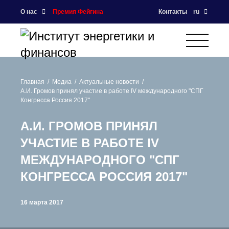
О нас
Премия Фейгина
Контакты
ru
Главная
Медиа
Актуальные новости
А.И. Громов принял участие в работе IV международного "СПГ
Конгресса Россия 2017"
А.И. ГРОМОВ ПРИНЯЛ
УЧАСТИЕ В РАБОТЕ IV
МЕЖДУНАРОДНОГО "СПГ
КОНГРЕССА РОССИЯ 2017"
16 марта 2017