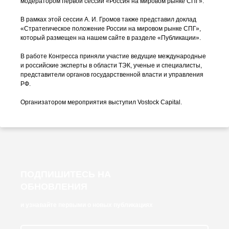
модератором первой сессии «Россия на мировом рынке СПГ».
В рамках этой сессии
А. И. Громов
также представил доклад
«Стратегическое положение России на мировом рынке СПГ»,
который размещен на нашем сайте в разделе «Публикации».
В работе Конгресса приняли участие ведущие международные
и российские эксперты в области ТЭК, ученые и специалисты,
представители органов государственной власти и управления
РФ.
Организатором мероприятия выступил Vostock Capital.
ПОДПИШИТЕСЬ НА
ОБНОВЛЕНИЯ
и узнавайте первыми о новых публикациях