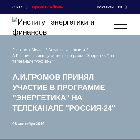
О нас
Премия Фейгина
Контакты
ru
Главная
Медиа
Актуальные новости
А.И.Громов принял участие в программе "Энергетика" на
телеканале "Россия-24"
А.И.ГРОМОВ ПРИНЯЛ
УЧАСТИЕ В ПРОГРАММЕ
"ЭНЕРГЕТИКА" НА
ТЕЛЕКАНАЛЕ "РОССИЯ-24"
08 сентября 2016