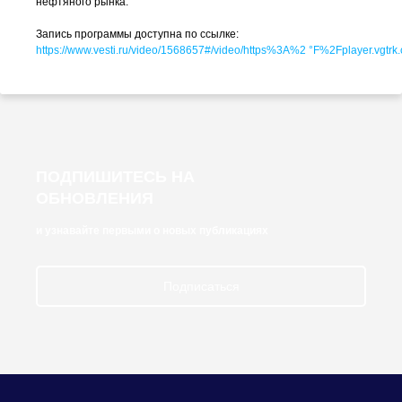
нефтяного рынка.
Запись программы доступна по ссылке:
https://www.vesti.ru/video/1568657#/video/https%3A%
2 °F
%2Fplayer.vgt
ПОДПИШИТЕСЬ НА
ОБНОВЛЕНИЯ
и узнавайте первыми о новых публикациях
Подписаться