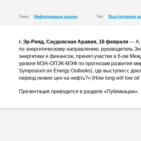
Тема:
Нефтегазовые рынки
Тип:
Выступления н
г.
Эр-Рияд
, Саудовская Аравия, 16 февраля
—
А.
по энергетическому направлению, руководитель Эн
энергетики и финансов, принял участие в
6-ом
Межд
уровня
МЭА-ОПЭК-МЭФ
по прогнозам развития мир
Symposium on Energy Outlooks), где выступил с док
период низких цен на нефть?» (How long will low oil p
Презентация приводится в разделе «Публикации».