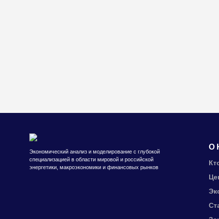
О 
Экономический анализ и моделирование с глубокой
специализацией в области мировой и российской
Кт
энергетики, макроэкономики и финансовых рынков
Це
Эк
Ст