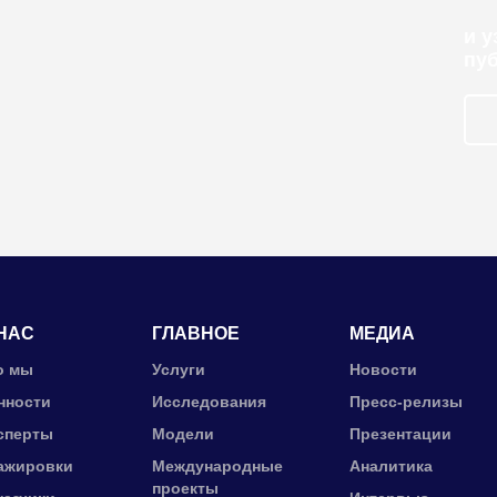
и 
пу
НАС
ГЛАВНОЕ
МЕДИА
о мы
Услуги
Новости
нности
Исследования
Пресс-релизы
сперты
Модели
Презентации
ажировки
Международные
Аналитика
проекты