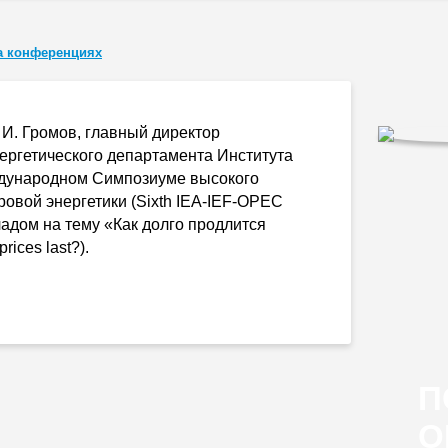
а конференциях
 И. Громов
, главный директор
ергетического департамента Института
ународном Симпозиуме высокого
овой энергетики (Sixth
IEA-IEF-OPEC
ладом на тему «Как долго продлится
rices last?).
П
О