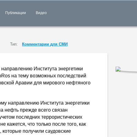
Публикации
Видео
Тип:
Комментарии для СМИ
у направлению Института энергетики
oRos на тему возможных последствий
овской Аравии для мирового нефтяного
ому направлению Института энергетики
а нефть прежде всего связан
 учетом последних террористических
е кажется, что только после того, как
, которые получили саудовские