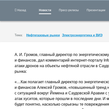
Назад
Новости
Пресс-релизы
Презентации
Тема:
Нефтегазовые рынки
Электроэнергетика и ВИЭ
А. И. Громов
, главный директор по энергетическом
и финансов, дал комментарий
интернет-порталу
Inf
атаки дронов на объекты нефтяной отрасли в Сауд
рынка:
«…Как полагает главный директор по энергетическ
и финансов Алексей Громов, «повышенный тренд н
с ситуацией вокруг Йемена и Саудовской Аравии с
атак хуситов, которые прошли в последние дни. И мн
будет понятно, насколько серьезны те повреждения