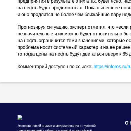
предприятия в результате этих атак, будет ясно, на
на нефть будет продолжаться. Пока нынешнее пов
и оно продлится не более чем ближайшие пару нед
Прогнозируя ситуацию, эксперт отметил, что «если 
незначительные и их можно будет относительно быст
на нефть ограничится теми значениями, которые ес
проблема носит системный характер и на ее решен
то тогда цены на нефть будут двигаться вверх к 6
Комментарий доступен по ссылке:
https://inforos.
О 
Экономический анализ и моделирование с глубокой
специализацией в области мировой и российской