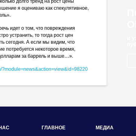
сколько долго тренд на рост цены
ышение я оцениваю как спекулятивное,
П
ель».
О
речь идет о том, что повреждения
ро устранить, то тогда рост цен
и 
ть сегодня. А если мы видим, что
пу
ие потребуется некоторое время,
5 долларам за баррель и выше…».
ru/ru/?module=news&action=view&id=98220
НАС
ГЛАВНОЕ
МЕДИА