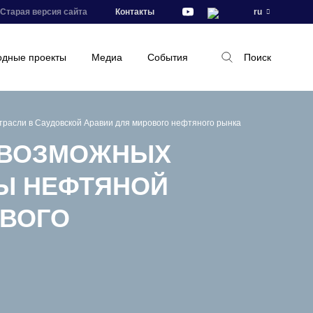
Старая версия сайта
Контакты
ru
дные проекты
Медиа
События
Поиск
трасли в Саудовской Аравии для мирового нефтяного рынка
О ВОЗМОЖНЫХ
ТЫ НЕФТЯНОЙ
ОВОГО