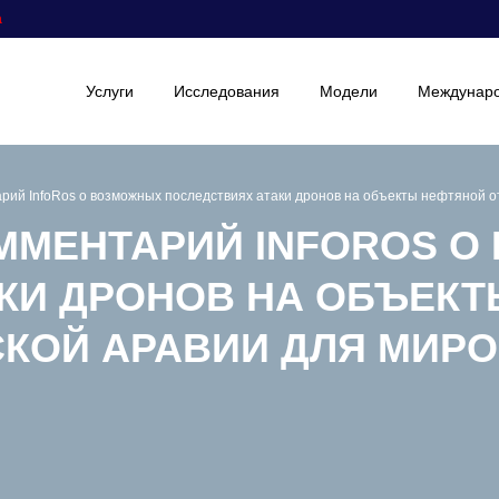
а
Услуги
Исследования
Модели
Междунаро
арий InfoRos о возможных последствиях атаки дронов на объекты нефтяной о
ОММЕНТАРИЙ INFOROS 
КИ ДРОНОВ НА ОБЪЕК
СКОЙ АРАВИИ ДЛЯ МИР