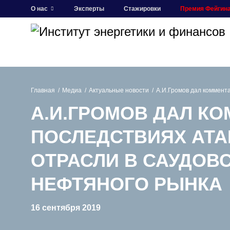
О нас
Эксперты
Стажировки
Премия Фейгин
Главная
Медиа
Актуальные новости
А.И.Громов дал коммент
А.И.ГРОМОВ ДАЛ К
ПОСЛЕДСТВИЯХ АТА
ОТРАСЛИ В САУДОВ
НЕФТЯНОГО РЫНКА
16 сентября 2019