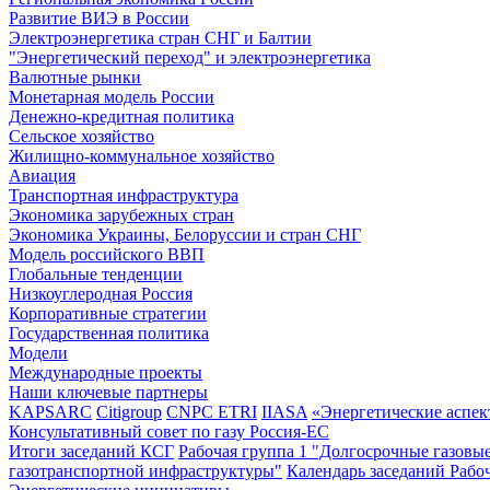
Развитие ВИЭ в России
Электроэнергетика стран СНГ и Балтии
"Энергетический переход" и электроэнергетика
Валютные рынки
Монетарная модель России
Денежно-кредитная политика
Сельское хозяйство
Жилищно-коммунальное хозяйство
Авиация
Транспортная инфраструктура
Экономика зарубежных стран
Экономика Украины, Белоруссии и стран СНГ
Модель российского ВВП
Глобальные тенденции
Низкоуглеродная Россия
Корпоративные стратегии
Государственная политика
Модели
Международные проекты
Наши ключевые партнеры
KAPSARC
Citigroup
CNPC ETRI
IIASA
«Энергетические аспек
Консультативный совет по газу Россия-ЕС
Итоги заседаний КСГ
Рабочая группа 1 "Долгосрочные газовы
газотранспортной инфраструктуры"
Календарь заседаний Рабо