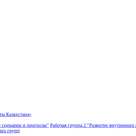
ты Казахстана»
е сценарии и прогнозы"
Рабочая группа 2 "Развитие внутренних
чих групп