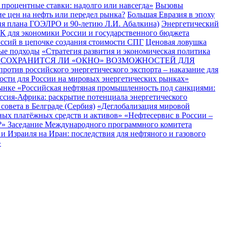
 процентные ставки: надолго или навсегда»
Вызовы
 цен на нефть или передел рынка?
Большая Евразия в эпоху
тия плана ГОЭЛРО и 90-летию Л.И. Абалкина)
Энергетический
К для экономики России и государственного бюджета
ссий в цепочке создания стоимости СПГ
Ценовая ловушка
ые подходы
«Стратегия развития и экономическая политика
: СОХРАНИТСЯ ЛИ «ОКНО» ВОЗМОЖНОСТЕЙ ДЛЯ
ротив российского энергетического экспорта – наказание для
сти для России на мировых энергетических рынках»
рынке
«Российская нефтяная промышленность под санкциями:
ссия-Африка: раскрытие потенциала энергетического
овета в Белграде (Сербия)
«Деглобализация мировой
иных платёжных средств и активов»
«Нефтесервис в России –
?»
Заседание Международного программного комитета
 Израиля на Иран: последствия для нефтяного и газового
»