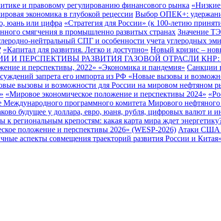
литике и правовому регулированию финансового рынка
«Низкие
ировая экономика в глубокой рецессии
Выбор ОПЕК+: удержание
о, юань или цифра
«Стратегия для России» (к 100-летию приня
нного смягчения в промышленно развитых странах
Значение ТЭ
глеродно-нейтральный СПГ и особенности учета углеродных эми
?
«Капитал для развития. Легко и доступно»
Новый кризис – нов
И И ПЕРСПЕКТИВЫ РАЗВИТИЯ ГАЗОВОЙ ОТРАСЛИ КНР
жение и перспективы, 2022»
«Экономика и пандемия»
Санкции п
бсуждений запрета его импорта из РФ
«Новые вызовы и возможно
овые вызовы и возможности для России на мировом нефтяном 
»
«Мировое экономическое положение и перспективы 2024»
«Ро
е Международного программного комитета Мирового нефтяного с
ково будущее у доллара, евро, юаня, рубля, цифровых валют и 
ы к региональным крепостям: какая карта мира ждет энергетику
ское положение и перспективы 2026» (WESP-2026)
Атаки США и
чные аспекты совмещения траекторий развития России и Китая