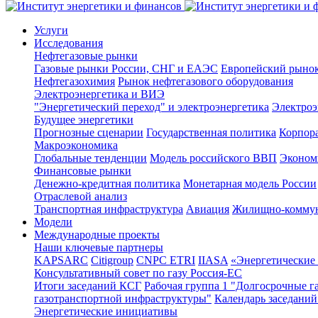
Услуги
Исследования
Нефтегазовые рынки
Газовые рынки России, СНГ и ЕАЭС
Европейский рынок
Нефтегазохимия
Рынок нефтегазового оборудования
Электроэнергетика и ВИЭ
"Энергетический переход" и электроэнергетика
Электроэ
Будущее энергетики
Прогнозные сценарии
Государственная политика
Корпор
Макроэкономика
Глобальные тенденции
Модель российского ВВП
Эконом
Финансовые рынки
Денежно-кредитная политика
Монетарная модель России
Отраслевой анализ
Транспортная инфраструктура
Авиация
Жилищно-коммун
Модели
Международные проекты
Наши ключевые партнеры
KAPSARC
Citigroup
CNPC ETRI
IIASA
«Энергетические 
Консультативный совет по газу Россия-ЕС
Итоги заседаний КСГ
Рабочая группа 1 "Долгосрочные г
газотранспортной инфраструктуры"
Календарь заседаний
Энергетические инициативы