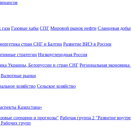
 газа
Газовые хабы
СПГ
Мировой рынок нефти
Сланцевая доб
нергетика стран СНГ и Балтии
Развитие ВИЭ в России
ативные стратегии
Низкоуглеродная Россия
ика Украины, Белоруссии и стран СНГ
Региональная экономика
Валютные рынки
альное хозяйство
Сельское хозяйство
аспекты Казахстана»
азовые сценарии и прогнозы"
Рабочая группа 2 "Развитие внутр
 Рабочих групп