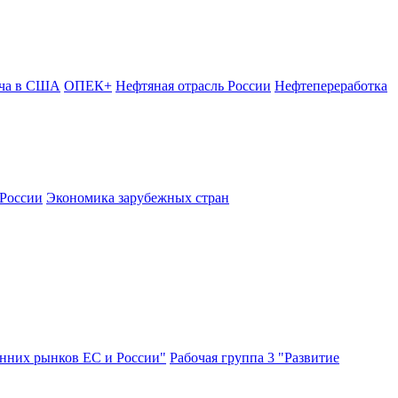
ыча в США
ОПЕК+
Нефтяная отрасль России
Нефтепереработка
 России
Экономика зарубежных стран
енних рынков ЕС и России"
Рабочая группа 3 "Развитие