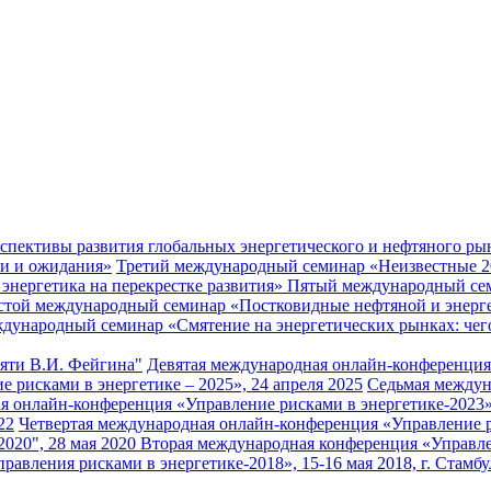
ективы развития глобальных энергетического и нефтяного ры
ти и ожидания»
Третий международный семинар «Неизвестные 20
нергетика на перекрестке развития»
Пятый международный сем
той международный семинар «Постковидные нефтяной и энерге
дународный семинар «Смятение на энергетических рынках: чего
яти В.И. Фейгина"
Девятая международная онлайн-конференция 
рисками в энергетике – 2025», 24 апреля 2025
Седьмая междун
 онлайн-конференция «Управление рисками в энергетике-2023»,
22
Четвертая международная онлайн-конференция «Управление ри
020", 28 мая 2020
Вторая международная конференция «Управлени
вления рисками в энергетике-2018», 15-16 мая 2018, г. Стамбу