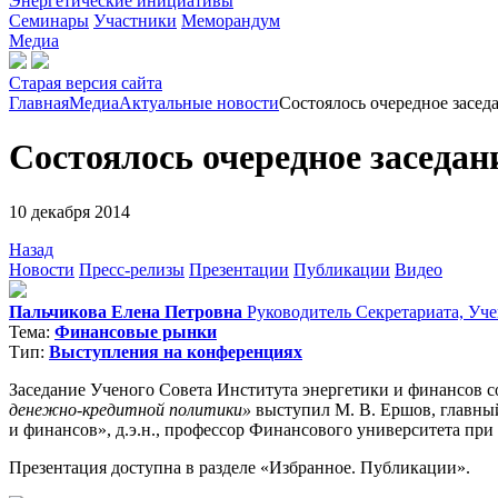
Энергетические инициативы
Семинары
Участники
Меморандум
Медиа
Старая версия сайта
Главная
Медиа
Актуальные новости
Состоялось очередное засед
Состоялось очередное заседан
10 декабря 2014
Назад
Новости
Пресс-релизы
Презентации
Публикации
Видео
Пальчикова Елена Петровна
Руководитель Секретариата, Уч
Тема:
Финансовые рынки
Тип:
Выступления на конференциях
Заседание Ученого Совета Института энергетики и финансов с
денежно-кредитной
политики»
выступил
М. В. Ершов
, главн
и финансов», д.э.н., профессор Финансового университета при
Презентация доступна в разделе «Избранное. Публикации».