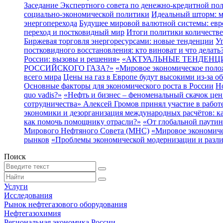
Заседание Экспертного совета по денежно-кредитной по
социально-экономической политики
Идеальный шторм: м
энергоперехода
Будущее мировой валютной системы: евр
переход и постковидный мир
Итоги политики количестве
Биржевая торговля энергоресурсами: новые тенденции
У
постковидного восстановления: кто виноват и что делать
России: вызовы и решения»
«АКТУАЛЬНЫЕ ТЕНДЕНЦИ
РОССИЙСКОГО ГАЗА?»
«Мировое экономическое поло
всего мира
Цены на газ в Европе будут высокими из-за о
Основные факторы для экономического роста в России
Н
quo vadis?»
«Нефть и бизнес – феноменальный скачок цен
сотрудничества»
Алексей Громов принял участие в работ
экономики и дезорганизация международных расчётов: ка
как помочь помощнику отрасли?»
«От глобальной паутин
Мирового Нефтяного Совета (МНС)
«Мировое экономиче
рынков
«Проблемы экономической модернизации и разли
Поиск
Услуги
Исследования
Рынок нефтегазового оборудования
Нефтегазохимия
Региональная экономика России