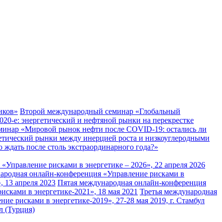
нков»
Второй международный семинар «Глобальный
20-е: энергетический и нефтяной рынки на перекрестке
инар «Мировой рынок нефти после COVID-19: остались ли
тический рынки между инерцией роста и низкоуглеродными
 ждать после столь экстраординарного года?»
«Управление рисками в энергетике – 2026», 22 апреля 2026
ародная онлайн-конференция «Управление рисками в
 13 апреля 2023
Пятая международная онлайн-конференция
сками в энергетике-2021», 18 мая 2021
Третья международная
е рисками в энергетике-2019», 27-28 мая 2019, г. Стамбул
л (Турция)