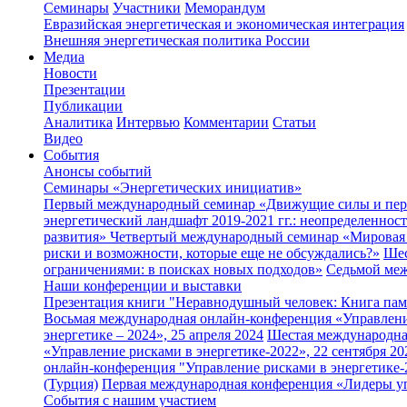
Семинары
Участники
Меморандум
Евразийская энергетическая и экономическая интеграция
Внешняя энергетическая политика России
Медиа
Новости
Презентации
Публикации
Аналитика
Интервью
Комментарии
Статьи
Видео
События
Анонсы событий
Семинары «Энергетических инициатив»
Первый международный семинар «Движущие силы и персп
энергетический ландшафт 2019-2021 гг.: неопределеннос
развития»
Четвертый международный семинар «Мировая э
риски и возможности, которые еще не обсуждались?»
Шес
ограничениями: в поисках новых подходов»
Седьмой меж
Наши конференции и выставки
Презентация книги "Неравнодушный человек: Книга пам
Восьмая международная онлайн-конференция «Управление 
энергетике – 2024», 25 апреля 2024
Шестая международная
«Управление рисками в энергетике-2022», 22 сентября 20
онлайн-конференция "Управление рисками в энергетике-2
(Турция)
Первая международная конференция «Лидеры упра
События с нашим участием