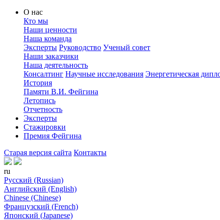
О нас
Кто мы
Наши ценности
Наша команда
Эксперты
Руководство
Ученый совет
Наши заказчики
Наша деятельность
Консалтинг
Научные исследования
Энергетическая дипл
История
Памяти В.И. Фейгина
Летопись
Отчетность
Эксперты
Стажировки
Премия Фейгина
Старая версия сайта
Контакты
ru
Русский (Russian)
Английский (English)
Chinese (Chinese)
Французский (French)
Японский (Japanese)