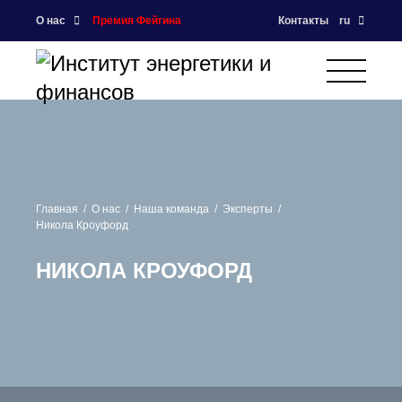
О нас
Премия Фейгина
Контакты
ru
Главная
О нас
Наша команда
Эксперты
Никола Кроуфорд
НИКОЛА КРОУФОРД