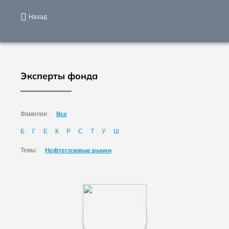
Назад
Эксперты фонда
Все
Фамилии:
Б
Г
Е
К
Р
С
Т
У
Ш
Нефтегазовые рынки
Темы: