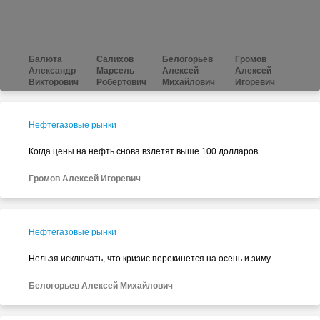
Балюта
Салихов
Белогорьев
Громов
Александр
Марсель
Алексей
Алексей
Викторович
Робертович
Михайлович
Игоревич
Нефтегазовые рынки
Когда цены на нефть снова взлетят выше 100 долларов
Громов Алексей Игоревич
Нефтегазовые рынки
Нельзя исключать, что кризис переки­нется на осень и зиму
Белогорьев Алексей Михайлович