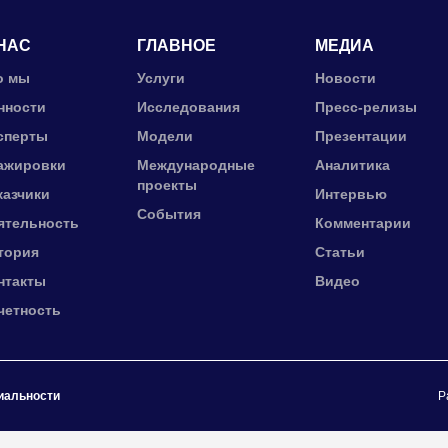
НАС
ГЛАВНОЕ
МЕДИА
о мы
Услуги
Новости
нности
Исследования
Пресс-релизы
сперты
Модели
Презентации
ажировки
Международные
Аналитика
проекты
казчики
Интервью
События
ятельность
Комментарии
тория
Статьи
нтакты
Видео
четность
иальности
Р