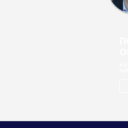
П
О
и 
пу