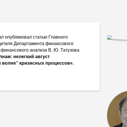
ал опубликовал статью Главного
дителя Департамента финансового
 финансового анализа
В. Ю. Татузова
лнам: нелегкий август
й волне“ кризисных процессов».