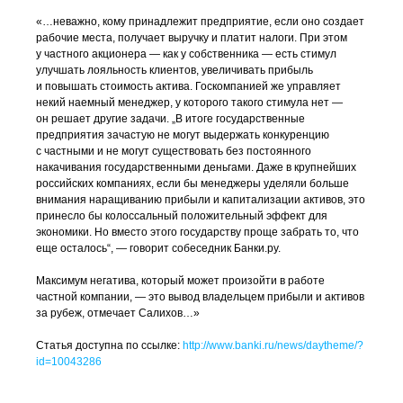
«…неважно, кому принадлежит предприятие, если оно создает
рабочие места, получает выручку и платит налоги. При этом
у частного акционера — как у собственника — есть стимул
улучшать лояльность клиентов, увеличивать прибыль
и повышать стоимость актива. Госкомпанией же управляет
некий наемный менеджер, у которого такого стимула нет —
он решает другие задачи. „В итоге государственные
предприятия зачастую не могут выдержать конкуренцию
с частными и не могут существовать без постоянного
накачивания государственными деньгами. Даже в крупнейших
российских компаниях, если бы менеджеры уделяли больше
внимания наращиванию прибыли и капитализации активов, это
принесло бы колоссальный положительный эффект для
экономики. Но вместо этого государству проще забрать то, что
еще осталось“, — говорит собеседник Банки.ру.
Максимум негатива, который может произойти в работе
частной компании, — это вывод владельцем прибыли и активов
за рубеж, отмечает Салихов…»
Статья доступна по ссылке:
http://www.banki.ru/news/daytheme/?
id=10043286