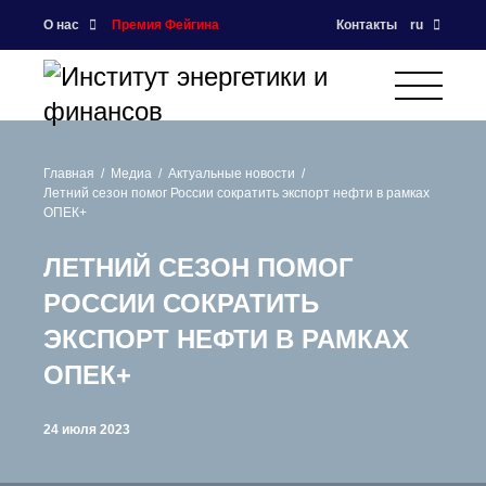
О нас
Премия Фейгина
Контакты
ru
Главная
Медиа
Актуальные новости
Летний сезон помог России сократить экспорт нефти в рамках
ОПЕК+
ЛЕТНИЙ СЕЗОН ПОМОГ
РОССИИ СОКРАТИТЬ
ЭКСПОРТ НЕФТИ В РАМКАХ
ОПЕК+
24 июля 2023