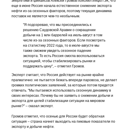
энергетики и финансов Алексей Громов пояснил ИнфоТЭК, что
еще в июне Россия начала естественное снижение экспорта
нефти из-за сезонных факторов, поэтому текущая динамика
поставок не является чем-то необычным.
"Я подозреваю, что мы присоединились к
решению Саудовской Аравии о сокращении
добычи на 1 млн баррелей на июль-август в том
числе из-за сезонных факторов. Если посмотреть
на статистику 2022 года, то в июле-августе мы
также сможем увидеть сезонное падение
экспорта. То есть Россия смогла воспользоваться
ситуацией, чтобы стабилизировать рынки и
поддержать цену", – отметил Громов.
Эксперт считает, что Россия действует на рынке крайне
прагматично: не пытается бежать впереди паровоза, не делает
громких политических заявлений, за которые потом придется
отвечать. "Мы пытаемся использовать сезонную динамику в
своих интересах. Почему бы не заявить о снижении добычи и
экспорта для целей стабилизации ситуации на мировом
рынке?" – сказал эксперт.
Громов отметил, что осенью для России будет обратная
ситуация – страна начнет выходить на пиковые показатели по
экспорту и добыче нефти.