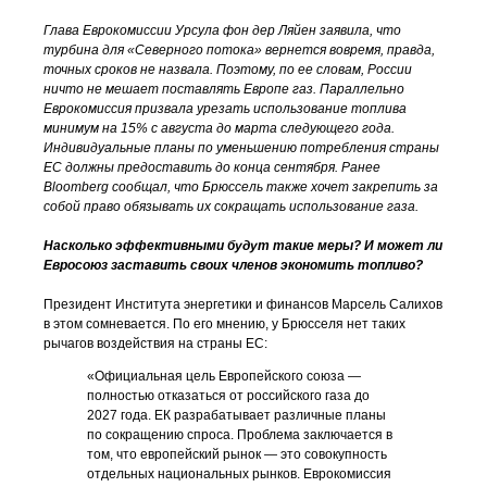
Глава Еврокомиссии Урсула фон дер Ляйен заявила, что
турбина для «Северного потока» вернется вовремя, правда,
точных сроков не назвала. Поэтому, по ее словам, России
ничто не мешает поставлять Европе газ. Параллельно
Еврокомиссия призвала урезать использование топлива
минимум на 15% с августа до марта следующего года.
Индивидуальные планы по уменьшению потребления страны
ЕС должны предоставить до конца сентября. Ранее
Bloomberg сообщал, что Брюссель также хочет закрепить за
собой право обязывать их сокращать использование газа.
Насколько эффективными будут такие меры? И может ли
Евросоюз заставить своих членов экономить топливо?
Президент Института энергетики и финансов Марсель Салихов
в этом сомневается. По его мнению, у Брюсселя нет таких
рычагов воздействия на страны ЕС:
«Официальная цель Европейского союза —
полностью отказаться от российского газа до
2027 года. ЕК разрабатывает различные планы
по сокращению спроса. Проблема заключается в
том, что европейский рынок — это совокупность
отдельных национальных рынков. Еврокомиссия